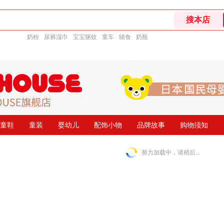
奶粉
尿裤湿巾
宝宝驱蚊
童车
辅食
奶瓶
童鞋
童装
婴幼儿
配饰小物
品牌故事
购物须知
努力加载中，请稍后...